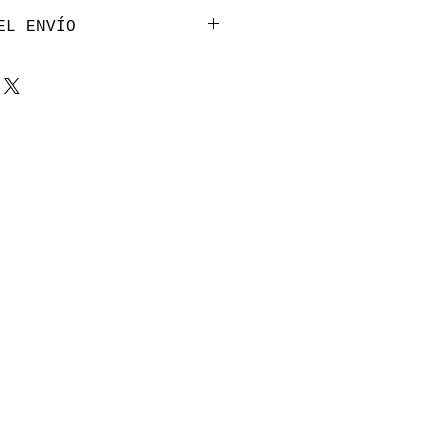
EL ENVÍO
odas las comunas
le.