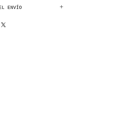
EL ENVÍO
odas las comunas
le.